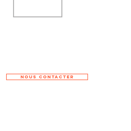
nous contacter
Eglise BONNE
Nouvelle